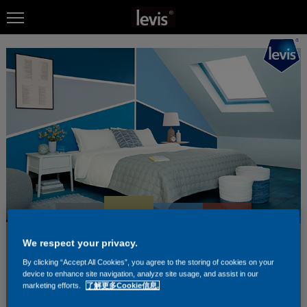
We respect your privacy.
By clicking “Accept All Cookies”, you agree to the storing of cookies on your
device to enhance site navigation, analyze site usage, and assist in our
marketing efforts.
了解更多Cookie信息.