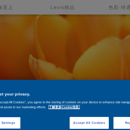
保至上
Levis精品
色彩·绮
t your privacy.
Accept All Cookies”, you agree to the storing of cookies on your device to enhance site navig
nd assist in our marketing efforts.
了解更多Cookie信息.
 Settings
Accept All Cookies
Rej