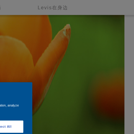
遇
Levis在身边
ation, analyze
ect All