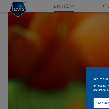
Levis殿堂
环
We respec
By clicking “
site usage, a
Cookies