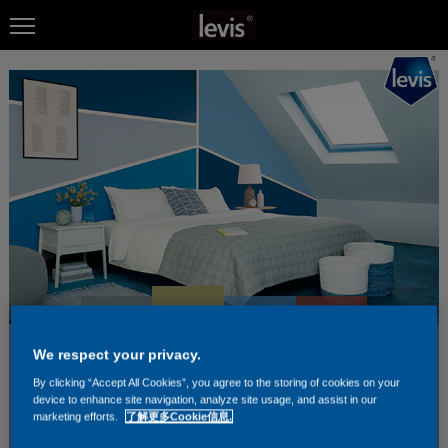
We respect your privacy.
By clicking “Accept All Cookies”, you agree to the storing of cookies on your
device to enhance site navigation, analyze site usage, and assist in our
marketing efforts.
了解更多Cookie信息.