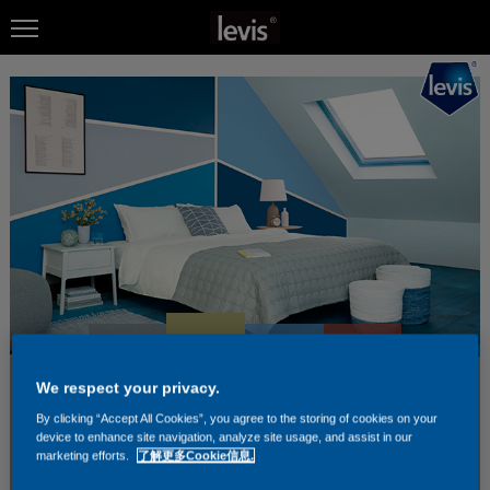
We respect your privacy.
By clicking “Accept All Cookies”, you agree to the storing of cookies on your
device to enhance site navigation, analyze site usage, and assist in our
marketing efforts.
了解更多Cookie信息.