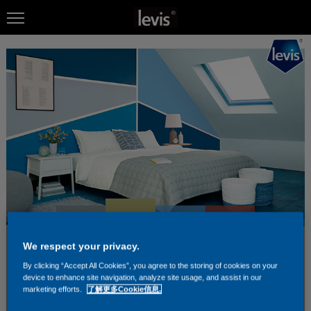
We respect your privacy.
By clicking “Accept All Cookies”, you agree to the storing of cookies on your
device to enhance site navigation, analyze site usage, and assist in our
marketing efforts.
了解更多Cookie信息.