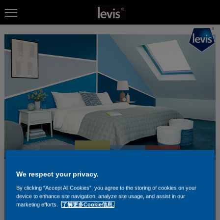
We respect your privacy.
By clicking “Accept All Cookies”, you agree to the storing of cookies on your
device to enhance site navigation, analyze site usage, and assist in our
marketing efforts.
了解更多Cookie信息.