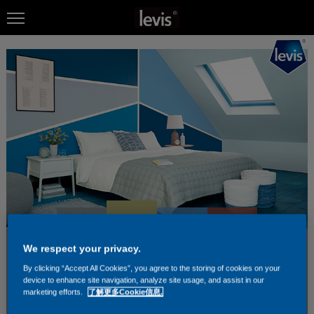
We respect your privacy.
By clicking “Accept All Cookies”, you agree to the storing of cookies on your
device to enhance site navigation, analyze site usage, and assist in our
marketing efforts.
了解更多Cookie信息.