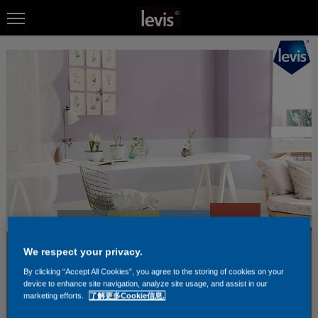
We respect your privacy.
By clicking “Accept All Cookies”, you agree to the storing of cookies on your
device to enhance site navigation, analyze site usage, and assist in our
marketing efforts.
了解更多Cookie信息.