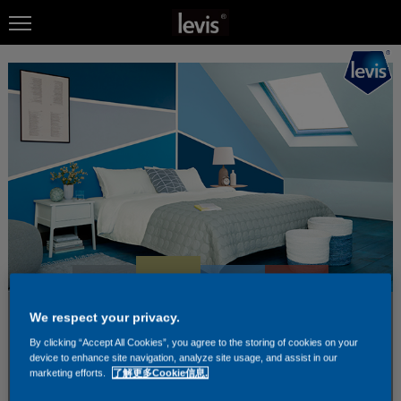
We respect your privacy.
By clicking “Accept All Cookies”, you agree to the storing of cookies on your
device to enhance site navigation, analyze site usage, and assist in our
marketing efforts.
了解更多Cookie信息.